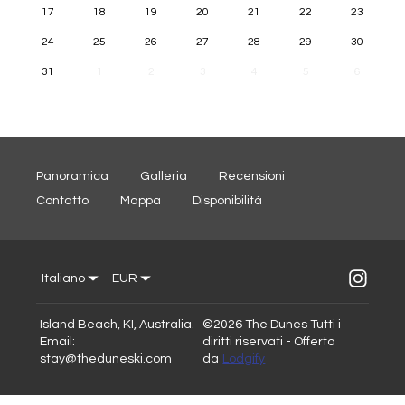
17
18
19
20
21
22
23
24
25
26
27
28
29
30
31
1
2
3
4
5
6
Panoramica
Galleria
Recensioni
Contatto
Mappa
Disponibilità
Italiano
EUR
Island Beach, KI, Australia
.
©
2026
The Dunes
Tutti i
Email
:
diritti riservati
- Offerto
stay@theduneski.com
da
Lodgify